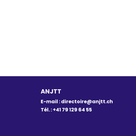
ANJTT
E-mail :
directoire@anjtt.ch
Tél. : +41 79 129 64 55