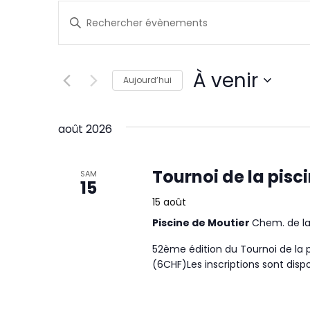
Recherche
Saisir
et
mot-
navigation
clé.
de
Rechercher
À venir
Aujourd’hui
Évènements
vues
Sélectionnez
par
Évènements
une
août 2026
mot-
date.
clé.
Tournoi de la pisc
SAM
15
15 août
Piscine de Moutier
Chem. de la 
52ème édition du Tournoi de la 
(6CHF)Les inscriptions sont dispo