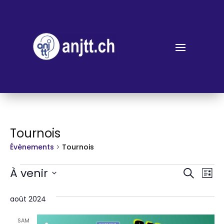
Tournois
Évènements
Tournois
Évènements
Rech
Na
À venir
Recherch
Liste
d
et
Sélectionnez
vu
août 2024
une
navi
É
date.
SAM