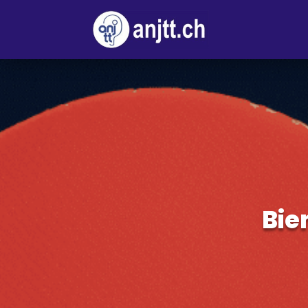
B
i
e