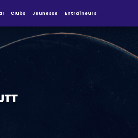
al
Clubs
Jeunesse
Entraîneurs
J
T
T
|