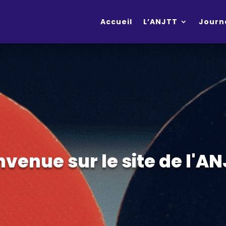
Accueil
L’ANJTT
Journ
n
v
e
n
u
e
s
u
r
l
e
s
i
t
e
d
e
l
'
A
N