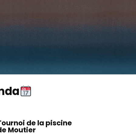
nda
Tournoi de la piscine
de Moutier