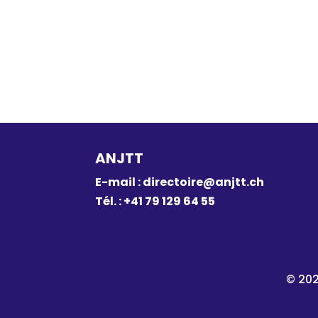
ANJTT
E-mail :
directoire@anjtt.ch
Tél. : +41 79 129 64 55
© 202