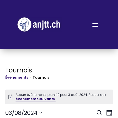
Tournois
Évènements
Tournois
Évènements
Aucun évènements planifié pour 3 août 2024. Passer aux
for
Notice
évènements suivants
.
3
Rech
Na
03/08/2024
Recherch
août
Jour