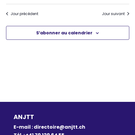
d
et
Sélectionnez
2024
vu
une
navi
Jour précédent
Jour suivant
É
date.
de
vues
S’abonner au calendrier
Évèn
ANJTT
E-mail :
directoire@anjtt.ch