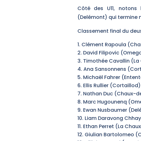
Côté des U11, notons
(Delémont) qui termine me
Classement final du deux
Clément Rapoula (Cha
David Filipovic (Omeg
Timothée Cavallin (L
Ana Sansonnens (Cort
Michaël Fahrer (Enten
Ellis Rullier (Cortaillod)
Nathan Duc (Chaux-d
Marc Hugounenq (Om
Ewan Nusbaumer (Del
Liam Daravong Chhay 
Ethan Perret (La Chau
Giulian Bartolomeo 