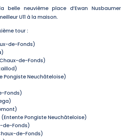
 la belle neuvième place d’Ewan Nusbaumer
illeur U11 à la maison.
ième tour :
ux-de-Fonds)
a)
a Chaux-de-Fonds)
aillod)
te Pongiste Neuchâteloise)
e-Fonds)
ega)
émont)
(Entente Pongiste Neuchâteloise)
x-de-Fonds)
(Chaux-de-Fonds)