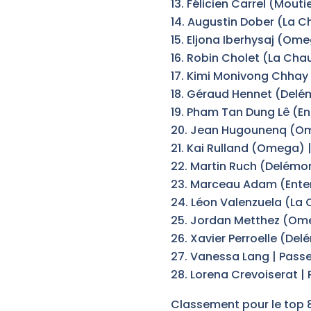
Félicien Carrel (Mouti
Augustin Dober (La 
Eljona Iberhysaj (Om
Robin Cholet (La Cha
Kimi Monivong Chhay 
Géraud Hennet (Delé
Pham Tan Dung Lê (En
Jean Hugounenq (O
Kai Rulland (Omega) |
Martin Ruch (Delémo
Marceau Adam (Enten
Léon Valenzuela (La
Jordan Metthez (Omeg
Xavier Perroelle (Del
Vanessa Lang | Passep
Lorena Crevoiserat | 
Classement pour le top 8