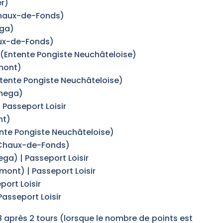
er)
Chaux-de-Fonds)
ega)
ux-de-Fonds)
(Entente Pongiste Neuchâteloise)
mont)
tente Pongiste Neuchâteloise)
mega)
 Passeport Loisir
nt)
te Pongiste Neuchâteloise)
 Chaux-de-Fonds)
a) | Passeport Loisir
émont) | Passeport Loisir
ort Loisir
Passeport Loisir
 après 2 tours (lorsque le nombre de points est