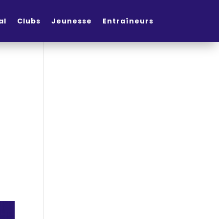
al
Clubs
Jeunesse
Entraîneurs