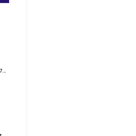
...
t