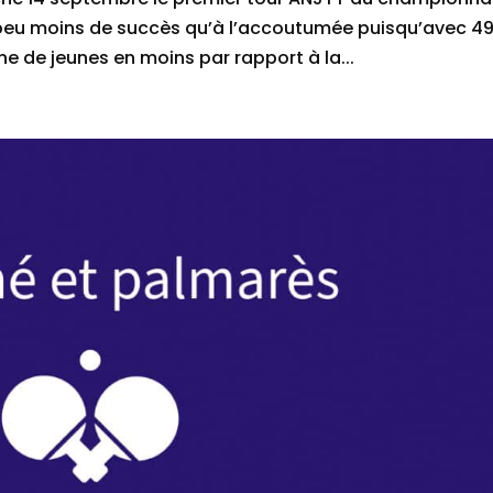
n peu moins de succès qu’à l’accoutumée puisqu’avec 4
ne de jeunes en moins par rapport à la...