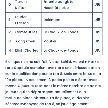
Tarchini
Entente pongiste
10
U15
Keïton
Neuchâteloise
Studer
11
Delémont
U15
Preston
12
Comte Jules
La Chaux-de-Fonds
U15
13
Xiang Chen
Moutier
U15
14
Elloh Charles
La Chaux-de-Fonds
U15
Bien que rien ne soit fait, Victor Schild, Valentin Hotz et
Loris Rapoula semblent avoir pris une sérieuse option
sur la qualification pour le top 8. Mais entre la 4e et la
10e place, il y seulement 3 petits points d’écart avec
même 4 joueurs totalisant le même nombre de points,
joueurs qui se départagent actuellement à la
meilleure place obtenue. La 8e place, et dernier
sésame synonyme de top 8, se joue également