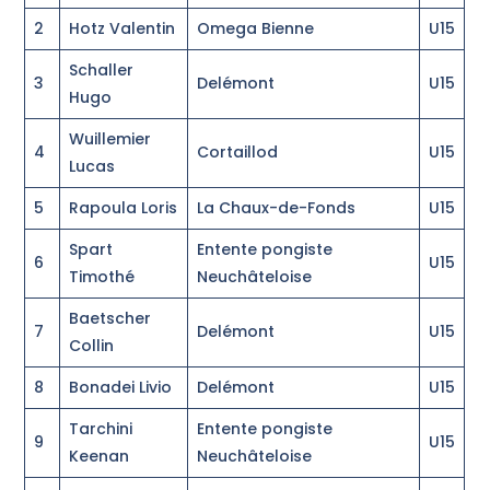
2
Hotz Valentin
Omega Bienne
U15
Schaller
3
Delémont
U15
Hugo
Wuillemier
4
Cortaillod
U15
Lucas
5
Rapoula Loris
La Chaux-de-Fonds
U15
Spart
Entente pongiste
6
U15
Timothé
Neuchâteloise
Baetscher
7
Delémont
U15
Collin
8
Bonadei Livio
Delémont
U15
Tarchini
Entente pongiste
9
U15
Keenan
Neuchâteloise