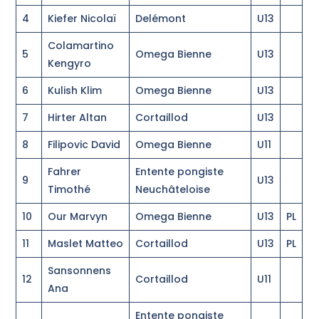
4
Kiefer Nicolaï
Delémont
U13
Colamartino
5
Omega Bienne
U13
Kengyro
6
Kulish Klim
Omega Bienne
U13
7
Hirter Altan
Cortaillod
U13
8
Filipovic David
Omega Bienne
U11
Fahrer
Entente pongiste
9
U13
Timothé
Neuchâteloise
10
Our Marvyn
Omega Bienne
U13
PL
11
Maslet Matteo
Cortaillod
U13
PL
Sansonnens
12
Cortaillod
U11
Ana
Entente pongiste