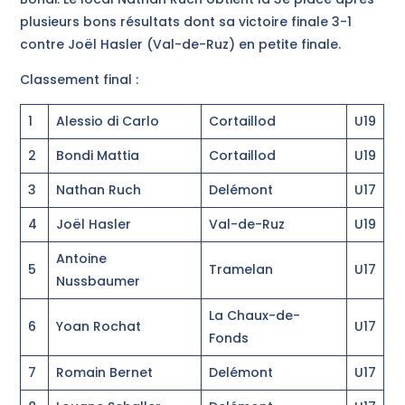
plusieurs bons résultats dont sa victoire finale 3-1
contre Joël Hasler (Val-de-Ruz) en petite finale.
Classement final :
1
Alessio di Carlo
Cortaillod
U19
2
Bondi Mattia
Cortaillod
U19
3
Nathan Ruch
Delémont
U17
4
Joël Hasler
Val-de-Ruz
U19
Antoine
5
Tramelan
U17
Nussbaumer
La Chaux-de-
6
Yoan Rochat
U17
Fonds
7
Romain Bernet
Delémont
U17