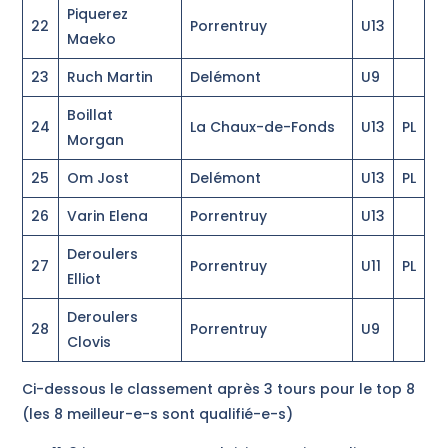
Piquerez
22
Porrentruy
U13
Maeko
23
Ruch Martin
Delémont
U9
Boillat
24
La Chaux-de-Fonds
U13
PL
Morgan
25
Om Jost
Delémont
U13
PL
26
Varin Elena
Porrentruy
U13
Deroulers
27
Porrentruy
U11
PL
Elliot
Deroulers
28
Porrentruy
U9
Clovis
Ci-dessous le classement après 3 tours pour le top 8
(les 8 meilleur-e-s sont qualifié-e-s)