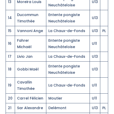
13
Moreira Louis
U13
Neuchâteloise
Ducommun
Entente pongiste
14
U13
Timothée
Neuchâteloise
15
Vannoni Ange
La Chaux-de-Fonds
U13
PL
Fahrer
Entente pongiste
16
U11
Michaël
Neuchâteloise
17
Livio Jan
La Chaux-de-Fonds
U13
Entente pongiste
18
Gobbi Maël
U13
Neuchâteloise
Cavallin
19
La Chaux-de-Fonds
U11
Timothée
20
Carrel Félicien
Moutier
U11
21
Sar Alexandre
Delémont
U13
PL