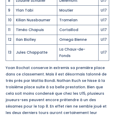
8
Louane Schaller
Delémont
U17
9
Ylan Tabi
Moutier
U17
10
Kilian Nussbaumer
Tramelan
U17
11
Timéo Chapuis
Cortaillod
U17
12
Ilan Biolley
Omega Bienne
U17
La Chaux-de-
13
Jules Chappatte
U17
Fonds
Yoan Rochat conserve in extremis sa première place
dans ce classement. Mais il est désormais talonné de
très près par Mattia Bondi. Nathan Ruch se hisse à la
troisième place suite à sa belle prestation. Bien que
cela soit moins condensé que chez les U15, plusieurs
joueurs-ses peuvent encore prétendre à un des
sésames pour le top 8. En effet rien ne semble joué et
les deux derniers tours auront certainement leur