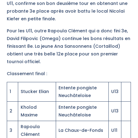
U11, confirme son bon deuxième tour en obtenant une
probante 3e place après avoir battu le local Nicolaï
Kiefer en petite finale.
Pour les U11, outre Rapoula Clément qui a donc fini 3e,
David Filipovic (Omega) continue les bons résultats en
finissant 8e. La jeune Ana Sansonnens (Cortaillod)
obtient une très belle 12e place pour son premier
tournoi officiel.
Classement final :
Entente pongiste
1
Stucker Elian
U13
Neuchâteloise
Kholod
Entente pongiste
2
U13
Maxime
Neuchâteloise
Rapoula
3
La Chaux-de-Fonds
U11
Clément